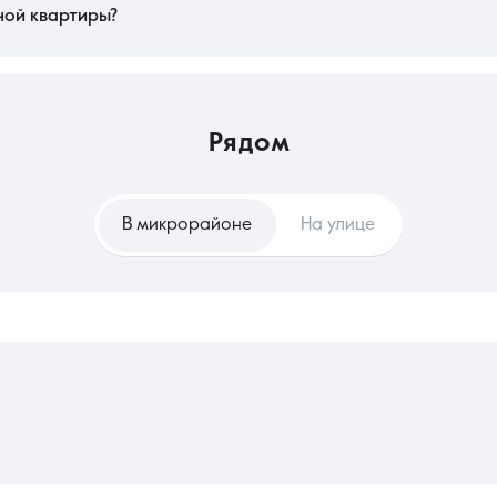
блем с регистрацией прав.
ной квартиры?
вестицией в стабильность, позволяющей создать индивидуальный интерьер и
т капитал. Съем же в этом сегменте выгоден для тех, кто сохраняет мобиль
ты без сложного процесса продажи актива.
рядом
В микрорайоне
На улице