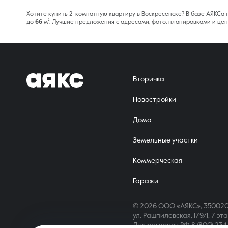
Хотите купить 2-комнатную квартиру в Воскресенске? В базе АЯКСа
до
66
м². Лучшие предложения с адресами, фото, планировками и цен
Вторичка
Новостройки
Дома
Земельные участки
Коммерческая
Гаражи
© 2026 ООО «АЯКС», 350020
ул. Рашпилевская, 179/1, 7 эт
Для регионов РФ
8 (800) 23