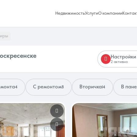
Недвижимость
Услуги
О компании
Контак
тиры
Воскресенске
Настройки
2 активно
Избранное
0 объявлений
емонта
С ремонтом
Вторичка
В пан
4
8
14
Услуги