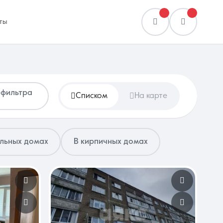
ты
 фильтра
Списком
На карте
Сравнение
0 объявлений
ельных домах
В кирпичных домах