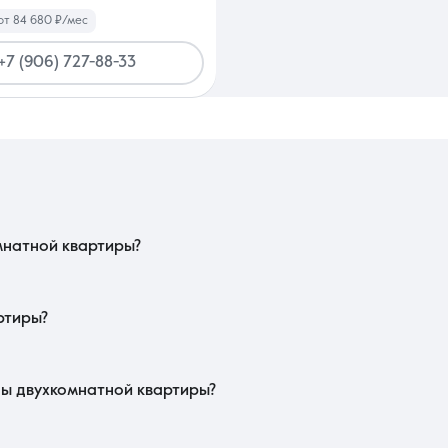
от 84 680 ₽/мес
+7 (906) 727-88-33
транспортной доступности: близость к трамвайному узлу или основным маг
ают лучшее проветривание в летний зной. Проверьте наличие в пешей доступн
мнатной квартиры?
в пиковые часы. Важно проверить качество остекления и толщину стен для эф
е и состояние детских площадок. Обязательно уточните, какая управляющ
ртиры?
готовности дома и престижностью жилого комплекса. Объекты с готовой 
этажность: средние уровни традиционно ценятся выше первого и последнего
мости и снижает будущие платежи.
ды двухкомнатной квартиры?
РН, подтверждающая право собственности и отсутствие арестов. Покупателю 
итального ремонта. В рамках этого сегмента важно убедиться в отсутстви