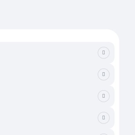
истралям сэкономит массу времени. Оцените функциональность
ости парков и скверов, а также изучите плотность застройки,
фективной шумоизоляции от соседей. В этом сегменте критично
ая компания обслуживает объект и насколько оперативно она
чистовой отделкой или меблировкой стоят на 15–20% дороже
. Наличие автономного отопления или собственной котельной в
следует проверить наличие нотариально заверенного согласия
и незаконных перепланировок, сравнив фактическое состояние