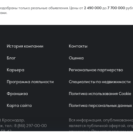
 подобраны только реальные объявления. Цены от
2 490 000
до
7 700 000
рубл
ами.
История компании
Контакты
Блог
Оценка
Карьера
Региональное партнерство
Программа лояльности
Специалисты по недвижимости
Франшиза
Политика использования Cookie
Карта сайта
Политика персональных данных
, Краснодар,
Вся информация, опубликованна
аж,
тел.: 8 (861) 297-00-00
является публичной офертой, оп
4-58-42
защищены. При копировании ма