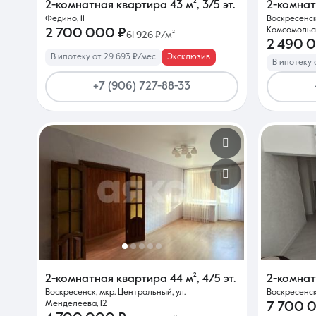
2-комнатная квартира
43 м²
,
3/5 эт.
2-комна
Федино, 11
Воскресенск,
Комсомольск
2 700 000 ₽
61 926 ₽/м²
2 490 
В ипотеку от 29 693 ₽/мес
Эксклюзив
В ипотеку 
+7 (906) 727-88-33
2-комнатная квартира
44 м²
,
4/5 эт.
2-комна
Воскресенск, мкр. Центральный, ул.
Воскресенск,
Менделеева, 12
7 700 