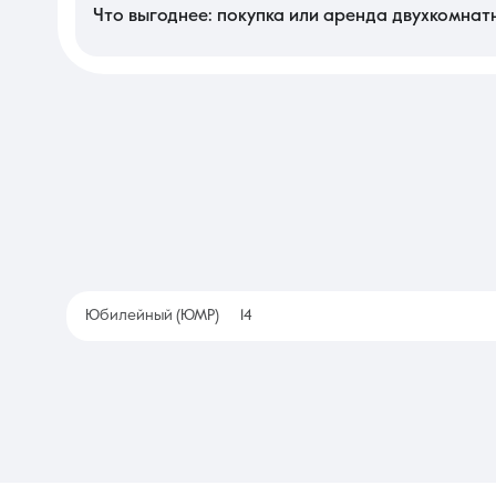
помещений с планом БТИ, чтобы в дальнейшем не возникло про
Что выгоднее: покупка или аренда двухкомнат
Приобретение собственного жилья является долгосрочной ин
объект часто сопоставима с арендным платежом, но формируе
позволяет быстро сменить локацию при изменении места рабо
Юбилейный (ЮМР)
14