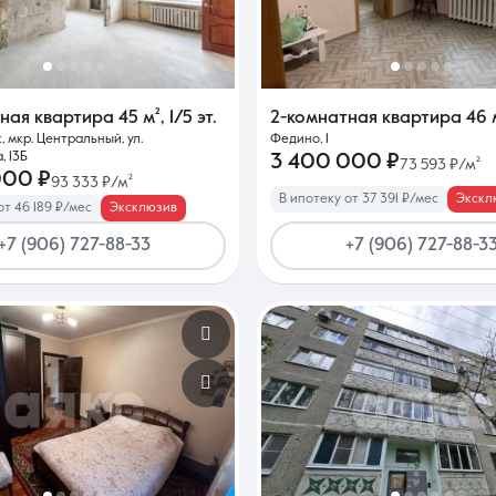
Контакты
тная квартира
45 м²
,
1/5 эт.
2-комнатная квартира
46 
, мкр. Центральный, ул.
Федино, 1
 13Б
3 400 000 ₽
73 593 ₽/м²
000 ₽
93 333 ₽/м²
В ипотеку от 37 391 ₽/мес
Экскл
от 46 189 ₽/мес
Эксклюзив
8 (861) 297-00-00
+7 (906) 727-88-33
+7 (906) 727-88-3
Ежедневно с 08:30 до 20:00