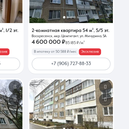
м²
,
1/2 эт.
2-комнатная квартира
54 м²
,
5/5 эт.
Воскресенск, мкр. Цемгигант, ул. Мичурина, 5А
4 600 000 ₽
85 185 ₽/м²
юзив
В ипотеку от 50 588 ₽/мес
Эксклюзив
3
+7 (906) 727-88-33