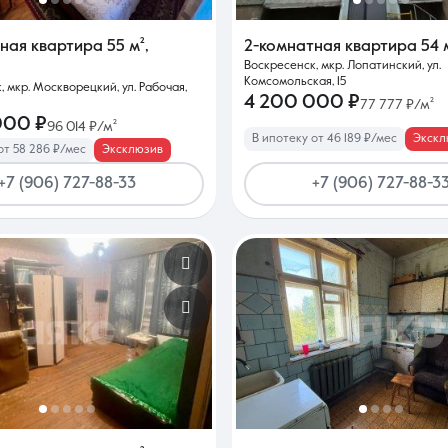
тная квартира
55 м²
,
2-комнатная квартира
54 
Воскресенск, мкр. Лопатинский, ул.
Комсомольская, 15
, мкр. Москворецкий, ул. Рабочая,
4 200 000 ₽
77 777 ₽/м²
000 ₽
96 014 ₽/м²
В ипотеку от 46 189 ₽/мес
Экскл
от 58 286 ₽/мес
Эксклюзив
+7 (906) 727-88-33
+7 (906) 727-88-3