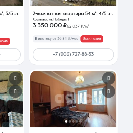
м²
,
5/5 эт.
2-комнатная квартира
54 м²
,
4/5 эт.
Хорлово, ул. Победы, 1
3 350 000 ₽
62 037 ₽/м²
В ипотеку от 36 841 ₽/мес
Эксклюзив
юзив
3
+7 (906) 727-88-33