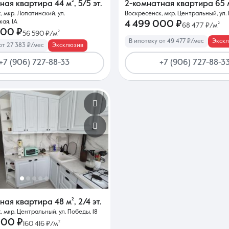
тная квартира
44 м²
,
5/5 эт.
2-комнатная квартира
65 
 мкр. Лопатинский, ул.
Воскресенск, мкр. Центральный, ул. 
ая, 1А
4 499 000 ₽
68 477 ₽/м²
000 ₽
56 590 ₽/м²
В ипотеку от 49 477 ₽/мес
Экск
от 27 383 ₽/мес
Эксклюзив
+7 (906) 727-88-33
+7 (906) 727-88-3
тная квартира
48 м²
,
2/4 эт.
 мкр. Центральный, ул. Победы, 18
000 ₽
160 416 ₽/м²