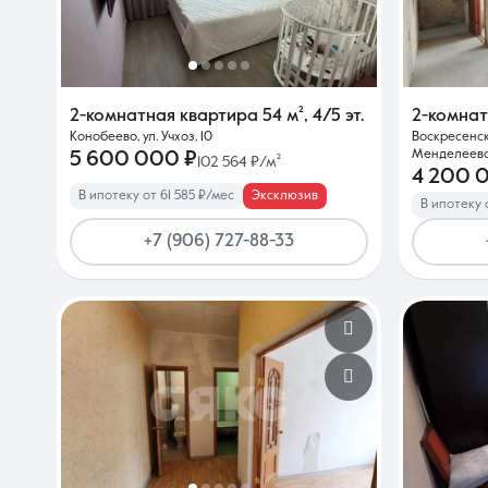
О компании
2-комнатная квартира
54 м²
,
4/5 эт.
2-комна
Конобеево, ул. Учхоз, 10
Воскресенск
Менделеева,
5 600 000 ₽
102 564 ₽/м²
4 200 
В ипотеку от 61 585 ₽/мес
Эксклюзив
В ипотеку 
+7 (906) 727-88-33