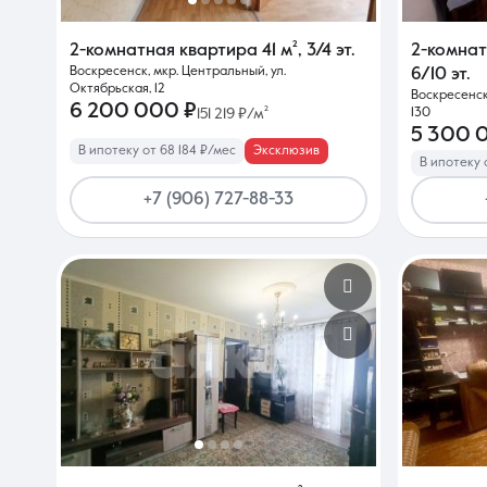
2-комнатная квартира
41 м²
,
3/4 эт.
2-комна
Воскресенск, мкр. Центральный, ул.
6/10 эт.
Октябрьская, 12
Воскресенск
6 200 000 ₽
151 219 ₽/м²
130
5 300 
В ипотеку от 68 184 ₽/мес
Эксклюзив
В ипотеку 
+7 (906) 727-88-33