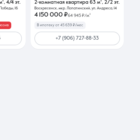
м²
,
4/4 эт.
2-комнатная квартира
63 м²
,
2/2 эт.
Победы, 16
Воскресенск, мкр. Лопатинский, ул. Андреса, 14
4 150 000 ₽
64 945 ₽/м²
люзив
В ипотеку от 45 639 ₽/мес
3
+7 (906) 727-88-33