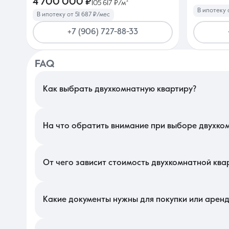
4 700 000 ₽
105 617 ₽/м²
В ипотеку 
В ипотеку от 51 687 ₽/мес
+7 (906) 727-88-33
FAQ
Как выбрать двухкомнатную квартиру?
В Краснодаре подбор стоит начать с анализа микрорайона и 
планировки — популярные «бабочки» на две стороны обеспечив
чтобы окна не выходили в стену соседнего дома.
На что обратить внимание при выборе двухко
Изучите состояние инженерных сетей и напор воды, особенно 
наличие достаточного количества парковочных мест во двор
решает коммунальные вопросы жильцов в данном квартале.
От чего зависит стоимость двухкомнатной ква
Цена на локальном рынке во многом определяется стадией 
вариантов в предчистовом состоянии. Также на прайс влияет 
доме также увеличивает рыночную привлекательность недвижи
Какие документы нужны для покупки или арен
Для заключения сделки необходима актуальная выписка из ЕГ
супруга и отсутствие задолженностей по взносам в фонд кап