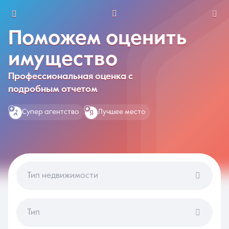
Поможем оценить
г. Воскресенск
имущество
Профессиональная оценка с
Избранное
Сравнение
0 объявлений
0 объявлений
подробным отчетом
Недвижимость
Услуги
Супер агентство
Лучшее место
Тип недвижимости
О компании
Контакты
Тип