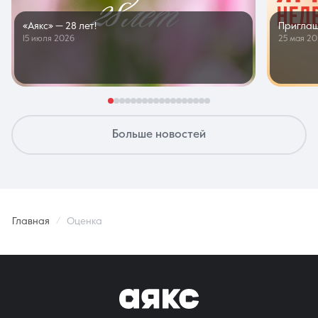
«Аякс» — 28 лет!
Приглаш
15 июля 2026
25 мая 2
Больше новостей
Главная
Оценка