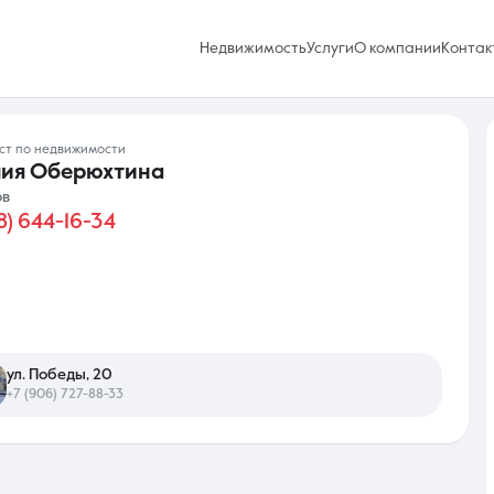
Недвижимость
Услуги
О компании
Контак
ист по недвижимости
ия Оберюхтина
ов
8) 644-16-34
Избранное
0 объявлений
Услуги
ул. Победы, 20
+7 (906) 727-88-33