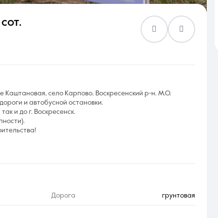
 сот.
Контакты
це Каштановая, село Карпово. Воскресенский р-н. М.О.
дороги и автобусной остановки.
8 (861) 297-00-00
так и до г. Воскресенск.
пности).
Ежедневно с 08:30 до 20:00
оительства!
Дорога
грунтовая