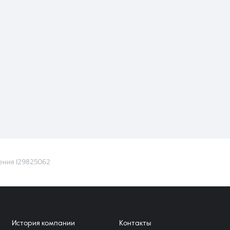
ения 129825062
История компании
Контакты