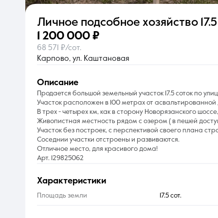
Личное подсобное хозяйство
17.5
О компании
1 200 000 ₽
68 571 ₽/сот.
Карпово, ул. Каштановая
описание
Продается большой земельный участок 17.5 соток по ули
Участок расположен в 100 метрах от асвальтированной 
В трех - четырех км, как в сторону Новорязанского шоссе, 
Живопистная местность рядом с озером ( в пешей досту
Участок без построек, с перспективой своего плана стр
Соседнии участки отстроены и развиваются.
Отличное место, для красивого дома!
Арт. 129825062
характеристики
Площадь земли
17.5 сот.