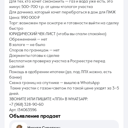
Для тех, кто хочет сэкономить — газ и вода уже есть, это
минус 500–700 т.р. от цены «голого» участка
Для дачника, который хочет перебраться в дом для ПМЖ
Цена: 990 000 ₽
Торг: возможен при осмотре и готовности выйти на сделку
быстро
ЮРИДИЧЕСКИЙ ЧЕК-ЛИСТ (чтобы вы спали спокойно)
Обременений — нет
В залоге — не было
Споров по границам — нет
Документы готовы к сделке
Бесплатная проверка участка в Росреестре перед
сделкой
Помощь в одобрении ипотеки (да, под ЛПХ можно, есть
банки)
Схема границ на спутнике — вышлю в WhatsApp
️ Такие участки с газом+светом по такой цене уходят за 3–5
дней.
ЗВОНИТЕ ИЛИ ПИШИТЕ «ЛПХ» В WHATSAPP:
+7 (968) 328-90-60
Арт. 134063596
объявление продает
Никита Сироткин