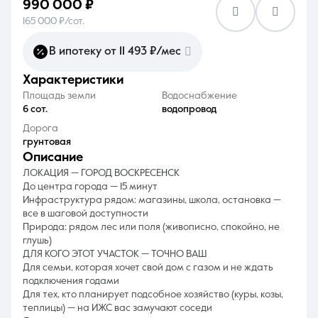
990 000 ₽
165 000 ₽/сот.
В ипотеку от 11 493 ₽/мес
характеристики
8 (861) 297-00-00
Площадь земли
Водоснабжение
6 сот.
водопровод
Ежедневно с 08:30 до 20:00
Дорога
грунтовая
описание
ЛОКАЦИЯ — ГОРОД ВОСКРЕСЕНСК
До центра города — 15 минут
Инфраструктура рядом: магазины, школа, остановка —
все в шаговой доступности
Природа: рядом лес или поля (живописно, спокойно, не
глушь)
ДЛЯ КОГО ЭТОТ УЧАСТОК — ТОЧНО ВАШ
Для семьи, которая хочет свой дом с газом и не ждать
подключения годами
Для тех, кто планирует подсобное хозяйство (куры, козы,
теплицы) — на ИЖС вас замучают соседи