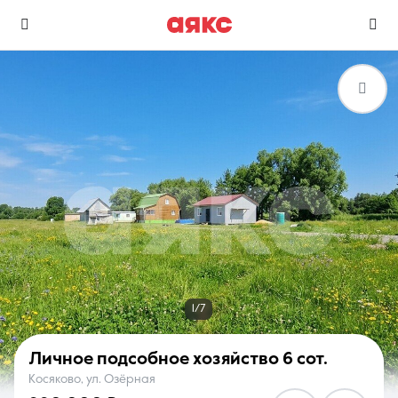
г. Воскресенск
Избранное
Сравнение
0 объявлений
0 объявлений
Недвижимость
Услуги
1/7
Личное подсобное хозяйство
6 сот.
Косяково, ул. Озёрная
О компании
Контакты