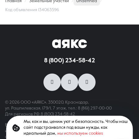
Главная
Земельные участки
Undefined
Код объявления 134063596
8 (800) 234-58-42
© 2026 ООО «АЯКС», 350020, Краснодар,
ул. Рашпилевская, 179/1, 7 этаж,
тел.: 8 (861) 297-00-00
Для регионов РФ
8 (800) 234-58-42
Мы, как и вы, ценим уют и безопасность. Чтобы наш
Вся информация, опубликованная на сайте, носит только
сайт подстраивался под ваши нужды, как
информационный характер и не является публичной офертой,
идеальный дом,
мы используем cookies
определяемой положениями ст. 437 ГК РФ. Все права